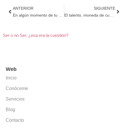
Ant
Sigu
ANTERIOR
SIGUIENTE
En algún momento de tu vida ¿Te has sentido como Aladdin? ese joven astuto e ingenioso con grandes sueños.
El talento, moneda de cuenta para los griegos, moneda de cambio en las empresas
Ser o no Ser, ¿esa era la cuestión?
Web
Inicio
Conóceme
Servicios
Blog
Contacto